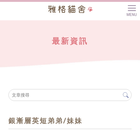
最新資訊
銀漸層英短弟弟/妹妹