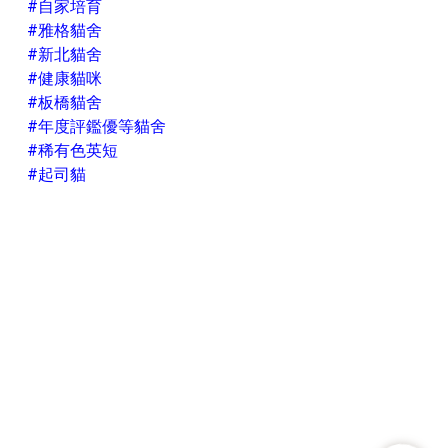
#自家培育
#雅格貓舍
#新北貓舍
#健康貓咪
#板橋貓舍
#年度評鑑優等貓舍
#稀有色英短
#起司貓