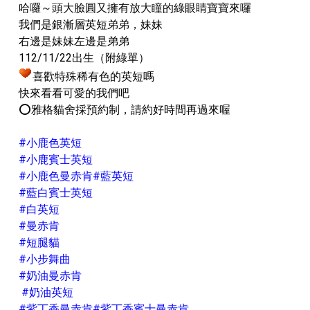
哈囉～頭大臉圓又擁有放大瞳的綠眼睛寶寶來囉
我們是銀漸層英短弟弟，妹妹
右邊是妹妹左邊是弟弟
112/11/22出生（附綠單）
喜歡特殊稀有色的英短嗎
快來看看可愛的我們吧
⭕️雅格貓舍採預約制，請約好時間再過來喔
#小鹿色英短
#小鹿賓士英短
#小鹿色曼赤肯#藍英短
#藍白賓士英短
#白英短
#曼赤肯
#短腿貓
#小步舞曲
#奶油曼赤肯
#奶油英短
#紫丁香曼赤肯#紫丁香賓士曼赤肯